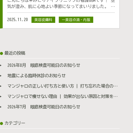
こんにちは🌟みどりアイクリニックの看護師Mです！ 空
気が澄み、肌に心地よい季節になってまいりました。 紫
外線も弱まり、美肌ケアを始めるベストタイミングです
🎶 ただ、美容皮膚科まで行くのはちょっとめんどくさ
2025.11.20
美容皮膚科
ー美容点滴・内服
い…ダウンタイムとりたくない… など、キレイになりた
いけど足が重い方やリスクをとりたくない方もいらっし
ゃると思います！ そんな方におすすめなのが、日々のケ
アとして取り入れることができる美容内服💊です！ 本日
は美容内服の種類や効果など、詳しくご説明いたします
最近の投稿
ので最後までご覧になってください☺︎ 🍀美容内服
とは 肌荒れ、くすみ、ニキビ、シミなど、お肌悩みの改
2026年8月 眼底検査可能日のお知らせ
善や予防を目的としている治療法です。 ビタミン類や抗
酸化作用がある医薬品を体の内側から接種することで、
地震による臨時休診のお知らせ
お肌を根本的に治療していきます。 市販のサプリメント
マンジャロの正しい打ち方と使い方 | 打ち忘れた場合の対処法も医師が解説
よりも配合量が多く高い効果が期待できます。 光治療や
ピーリングなど、他の施術と併用して内服することで高
マンジャロで痩せない理由 | 効果が出ない原因と対策を医師が解説
い効果が期待できます🎵 💎美容内服の種類 ①シナ
ール ビタミンCの代表格です！ 主成分：アスコルビン酸
2026年7月 眼底検査可能日のお知らせ
200mg、パンテトン酸Ca3mg アスコルビン酸（ビタミン
C）は、シミの原因であるメラニンの生成を抑え、シミ・
カテゴリー
そばかすを防ぐとともに、コラーゲンの生成を促進し、
ハリのあるお肌に導いてくれます。 また、皮脂分泌抑制