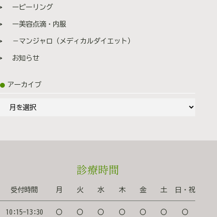
場合、蓄積され過剰症になる恐れがあります。内服して
ーピーリング
いる場合は必ずお申し出ください。 ・血小板の凝集を抑
制する作用があるため、抗血小板薬や抗凝固剤など内服
ー美容点滴・内服
されている方は作用が増強する可能性があるため処方が
－マンジャロ（メディカルダイエット）
できません ③ハイチオール 主成分：L−システイン
80mg Lｰシステインは皮膚や肝臓での代謝を正常化する
お知らせ
働きがあります。 シミの原因であるメラニンの過剰な生
成の抑制に加えて、排出を促進するため、シミ・そばか
アーカイブ
すを薄くする効果があります。 また、肌の炎症や赤みに
も効果的です。 肝臓の「アセトアルデヒド(二日酔いの
ア
もと)」を分解を助ける作用もあるので、二日酔いに効果
があります🎶 ▶︎こんな方におすすめ ・シミを予防した
ー
い方 ・肌のキメを整えたい ・肌荒れ、ニキビが気にな
カ
る方 ・二日酔いの症状が辛い方 など ④トラネキ
イ
サム酸 主成分：トラネキサム酸250mg 抗炎症作用があ
ブ
り、ニキビやニキビ跡の炎症を抑え、できにくくしてく
診療時間
れます。 また、メラニンの生成を促す細胞の働きを抑え
る効果があり、色素沈着やシミ、肝斑の改善に効果的で
す。 ▶︎こんな方におすすめ ・肝斑が気になる ・シ
受付時間
月
火
水
木
金
土
日・祝
ミ、そばかすが気になる ・ニキビ、ニキビ跡が気にな
る など ⚠️トラネキサム酸注意点 静脈性の血栓リスク
10:15-13:30
〇
〇
〇
〇
〇
〇
〇