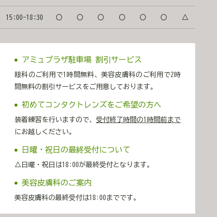
があるため以下の方は処方できない場合がございます。
①40歳以上の方 ②BMI25以上の方 ③血栓症（心筋梗塞・
15:00-18:30
〇
〇
〇
〇
〇
〇
△
狭心症・脳梗塞・血栓性静脈炎）の既往がある方 ④低容
量ピル内服の方 ⑤止血剤（トロンビン）内服の方 ⑥妊
娠中、授乳中の方 ⑤グルタチオン 抗酸化、アンチ
エイジングの王様👑 主成分：グルタチオン100mg メラ
アミュプラザ駐車場 割引サービス
ニンの生成阻害効果があるため、シミ、くすみ、肝斑の
改善が期待できます。 すでに生成されたメラニンも還元
眼科のご利用で1時間無料、美容皮膚科のご利用で2時
してくれるため、肌のトーンアップや美白効果もありま
間無料の割引サービスをご用意しております。
す。 また、肝機能を改善し、解毒作用があるため、二日
酔い予防もできちゃいます🌟 ▶︎こんな方におすすめ ・
初めてコンタクトレンズをご希望の方へ
シミ、くすみ、肝斑が気になる方 ・肌の透明感が欲しい
装着練習を行いますので、
受付終了時間の1時間前まで
方 ・お酒をよく飲む方で二日酔い予防したい方 など
にお越しください。
💚おすすめの飲み方 単体での内服でも十分効果的です
が、組み合わせて飲んでいただくとより効果的なものを
日曜・祝日の最終受付について
ご紹介いたします😊 ビタミンE、ビタミンC、グルタチオ
ンは 「抗酸化ネットワーク」と呼ばれ、お互いに連携し
△日曜・祝日は18:00が最終受付となります。
て働いてくれるので、体内での抗酸化力を高めてくれま
美容皮膚科のご案内
す！ 〈ユベラ・シナール〉 〈ユベラ・シナール・グル
タチオン〉 のセットで飲んでいただくのがおすすめです
美容皮膚科の最終受付は18:00までです。
🌟 🌸料金 シナール ￥2,200 ユベ
ラ ￥2200 ハイチオール ￥2,200 トラ