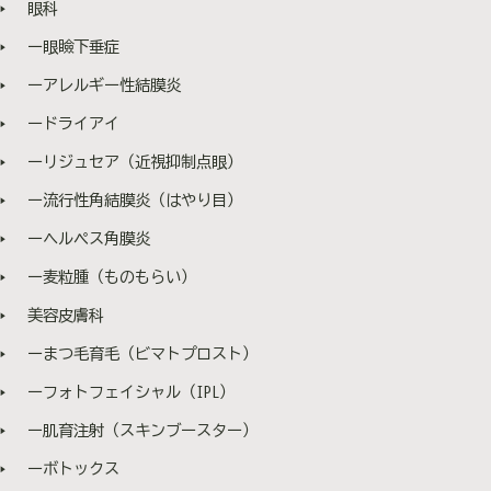
眼科
作用もあるので、ニキビ予防の効果があります。 パンテ
トン酸Ca（ビタミンB5）は糖分、脂質、タンパク質の代
ー眼瞼下垂症
謝亢進に加え、グルタチオンの産生促進にも作用するた
め、皮膚や粘膜を正常に保ってくれます。 肌の土台から
ーアレルギー性結膜炎
整えてくれるので、肌のバリア機能回復に特化していま
ードライアイ
す✨ 妊婦さんも内服できる内服薬となっております。(※
かかりつけの産婦人科に相談のうえ) ▶︎こんな人におす
ーリジュセア（近視抑制点眼）
すめ ・シミやそばかすが気になる ・ニキビ跡が気にな
る ・何か美容ケアを取り入れたい ・ハリのある肌を維
ー流行性角結膜炎（はやり目）
持したい など ②ユベラ ビタミンEの美容内服で
ーヘルペス角膜炎
す！ 主成分：トコフェロール酢酸50mg 体内の血流を
改善し、肌のターンオーバーを正常化することで、色素
ー麦粒腫（ものもらい）
沈着やシミ・そばかすを改善してくれます。 また、血行
促進が促され、冷えやむくみによる肌のくすみを改善し
美容皮膚科
てくれます。 ホルモンバランスを整える効果があり、生
ーまつ毛育毛（ビマトプロスト）
理前の肌荒れにも効果的です👌 ▶︎こんなかたにおすす
め ・ニキビ・ニキビ跡が気になる ・冷え症で手足が冷
ーフォトフェイシャル（IPL）
たくなりがち ・シミ・そばかすが気になる ・シワ・た
るみがきになる など ⚠️ユベラ注意点 ・授乳中や妊娠
ー肌育注射（スキンブースター）
中の方は処方できません ・ビタミンEが脂溶性ビタミン
ーボトックス
のため、ほかにサプリなどでビタミンEの内服されている