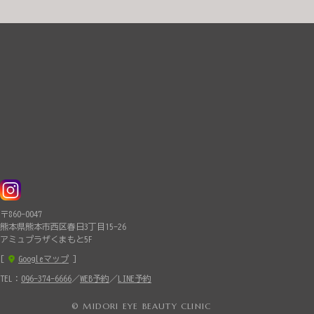
ネキサム酸 ￥2,500 グルタチオン ￥2,200 3点
セット（シナール・ユベラ・グルタチオン） ￥5,500
3点セット（シナール・ユベラ・トラネキサム酸）
￥6,000 いつもご利用いただいているお客様へ向けて
内服購入2回目から、「リピート割10%OFF」を適応させて
いただきます！ さらにお求めやすくなり、継続しやすく
なっております😊 ⏰副作用 ほとんど副作用はござ
いませんが まれに、胸焼け、吐き気などの消化器症状が
出ることがございます。 何か異常が出た場合はすぐに内
服を中止し、当院までご連絡ください。 🌷おわりに
内服は日々のケアとして取り入れやすく、内側からケア
ができます。 施術と併用していただくとより効果的です
🌷 初回は1ヶ月分の処方、2回目からは3ヶ月分の処方が
可能です。 年齢とともに増えてくるシミや肝斑などを改
〒860-0047
善し、ハリ・透明感を自然に取り戻したい方にぴったり
熊本県熊本市西区春日3丁目15-26
です🌟 忙しい日常の中でも、肌そのものを育てる美容と
アミュプラザくまもと5F
して以前から人気の美容医療になっています💚 紫外線が
[
Googleマップ
]
緩くなってくるこの時期に、お肌を内側から元気にして
整えていきましょう🎵 ご予約・お問い合わせ 📞 お
TEL：
096-374-6666
／
WEB予約
／
LINE予約
電話でのご予約：096-374-6666 💬WEB予約：ご予約はこ
ちら ▶ WEBで予約する 🌱LINE予約：ご予約はこち
© MIDORI EYE BEAUTY CLINIC