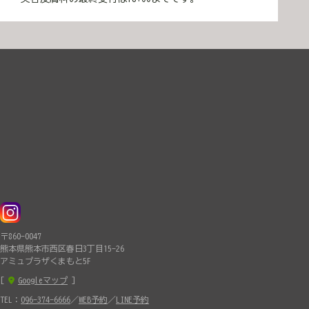
〒860-0047
熊本県熊本市西区春日3丁目15-26
アミュプラザくまもと5F
[
Googleマップ
]
TEL：
096-374-6666
／
WEB予約
／
LINE予約