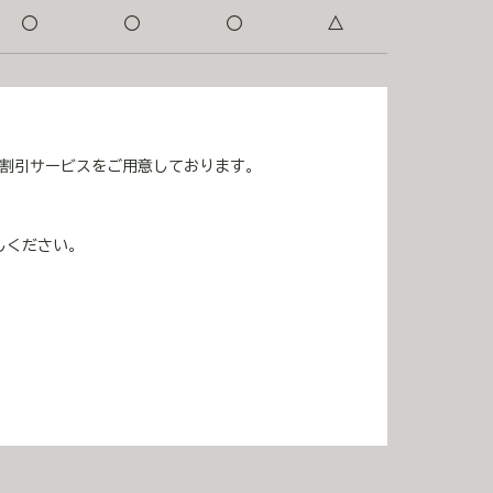
：ご予約はこちら ▶ LINEで
〇
〇
〇
△
西区春日3-15-26 アミュプ
の割引サービスをご用意しております。
しください。