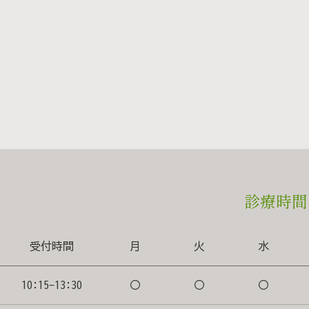
た術後１週間は日焼けを避け、日焼け止めの使用を推奨
がある場合や、光に反応しやすい持病・内服薬がある場
す。 院長からメッセージ：ドライアイは“治る病気”に近づ
イは、これまで“目薬で付き合っていく病気”と考えら
続くもの」と思っている方がたくさんいらっしゃいまし
るのですか？」と聞かれることも多く、 「目薬で症状を抑
とお答えし、根本的に改善できない申し訳なさを胸に診療
治療の登場により原因にアプローチする治療 が可能にな
抑える治療＝対症療法しかなかったドライアイが、IPLに
される時代になってきたと感じています。 実際に日々
さが軽くなった」 「コンタクトが快適になった」 
た改善を多く経験しており、ドライアイ治療において “生
診療時間
としてIPLは大きな力を持つと実感しています。 症状
で、より早く改善につながります。お困りのことがあれ
い。 料金 【IPLドライアイ治療】 1回 5,500円（税込） 通
受付時間
月
火
水
常、1クール＝4回の施術で効果をご実感いただけます。
の間隔を空け治療を進めていきます。 ※当治療は保
のフォトフェイシャルと同日施術も可能です。 ※フ
10:15-13:30
〇
〇
〇
詳しくはコチラ ご予約・お問い合わせ 📞 お電話でのご予約：096-374-6666 💬