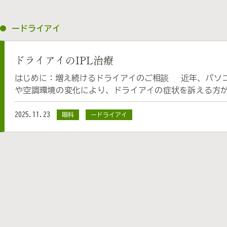
ードライアイ
ドライアイのIPL治療
はじめに：増え続けるドライアイのご相談 近年、パソコン・スマートフォンの使用増加
や空調環境の変化により、ドライアイの症状を訴える方
なると視界がかすむ」、「まばたきをすると痛い」、「
生活に影響が出るケースも少なくありません。 ドライア
2025.11.23
眼科
ードライアイ
き、細菌感染や結膜炎につながることもあるため、正しい
院では、点眼治療や生活指導に加え、根本改善を目指す治療として 
Light）治療 を導入しています！ ドライアイの原因
涙は“油の膜”で守られている 実は、涙は3層構造にな
ある“油層”は涙の蒸発を防ぐ大切な役割を担っています。
油は1%しかありませんが、この1%の油があることで涙は
保ってくれています。そしてこの油は、まぶたの縁にある
す。 ◇ 現代人はマイボーム腺が詰まりやすい 私た
コン画面など、多くのモニターを見ながら生活しています