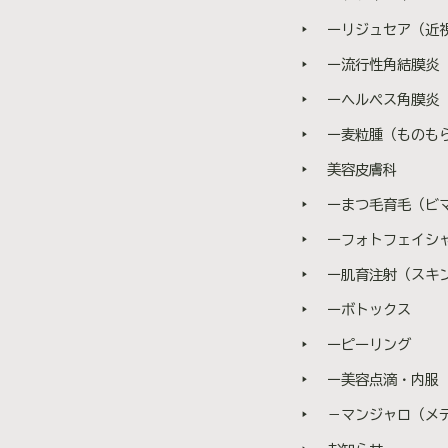
り、油の分泌が低下することで涙
ーリジュセア（近
も、涙が乾く時間が短くなってい
ー流行性角結膜炎
い
 IPL（Intense
ーヘルペス角膜炎
療などに使われてきた光治療ですが、
ー麦粒腫（ものも
が分かり、ドライアイ治療として
IPLがドライアイに有効な理由
美容皮膚科
 マイボーム腺の炎症を軽減
ーまつ毛育毛（ビ
まつげダニ（デモデックス）の
マイボーム腺の働きをよくし、
ーフォトフェイシャ
「夕方に乾く」「しみる」「視界
ー肌育注射（スキ
において
ジェルを塗布 ３. 頬〜下ま
ーボトックス
腺の圧出 診察 ⇒ 照射までト
ーピーリング
どなく、ダウンタイムもありませ
な治療です。 想定されるリス
ー美容点滴・内服
－マンジャロ（メディ
重篤な副作用はありません。 ま