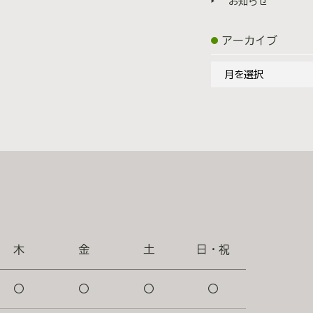
しております。 ※過度の日焼け
お知らせ
合は施術できないことがありま
いています ドライア
アーカイブ
れることが多く、患者様も「一生
た。 実際に、「ドライアイは治
ア
えていくしかないですね...」
ー
していました。 しかし、IPL
カ
りました！ これまでは、症状を
イ
よって根治できる、目薬から解放
ブ
の診療の中で、 「夕方のつら
「目薬の回数が減った」といっ
活の質（QOL）を上げる治療”
が軽い段階から相談いただくこと
ば、どうぞお気軽にご相談くださ
木
金
土
日・祝
 複数回施術する場合は、1カ月
険適応外です。 ※美容皮膚科
ォトフェイシャルについて ⇒
〇
〇
〇
〇