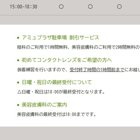
WEB：ご予約はこちら ▶ WEBで予約する 🌱LINE
15:00-18:30
〇
〇
〇
予約する みどりアイクリニック 眼科・美容皮膚科 熊本市
ラザ熊本5F 監修 院長 諸藤雄一
アミュプラザ駐車場 割引サービス
眼科のご利用で1時間無料、美容皮膚科のご利用で2時間無料
初めてコンタクトレンズをご希望の方へ
装着練習を行いますので、
受付終了時間の1時間前まで
にお越
日曜・祝日の最終受付について
△日曜・祝日は18:00が最終受付となります。
美容皮膚科のご案内
美容皮膚科の最終受付は18:00までです。