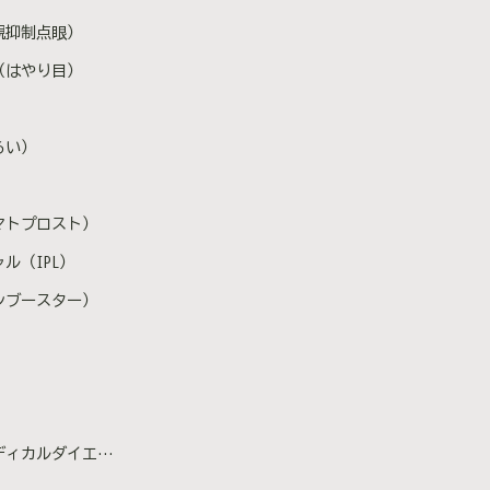
視抑制点眼）
（はやり目）
らい）
マトプロスト）
ル（IPL）
ンブースター）
カルダイエット）