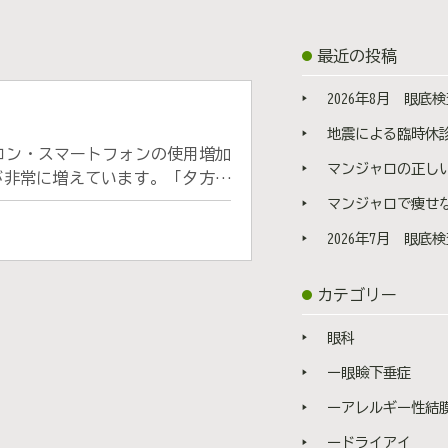
最近の投稿
2026年8月 眼底検
地震による臨時休
マンジャロの正しい打ち方と使い方 | 打
が非常に増えています。「夕方に
コンタクトがしみる」など、日常
マンジャロで痩せない理由 | 効果が出
イを放置すると、角膜にキズがつ
2026年7月 眼底検
ケアを行うことが重要です！ 当
IPL（Intense Pulsed
カテゴリー
と、マイボーム腺の重要性 ◇
っており、その中でも最も外側に
眼科
 割合としては99%が水分で、
乾きにくくなり、目のうるおいを
ー眼瞼下垂症
 マイボーム腺 から分泌されま
ーアレルギー性結
ちは日々、スマートフォンやパソ
。 長時間の画面作業やまばたき
ードライアイ