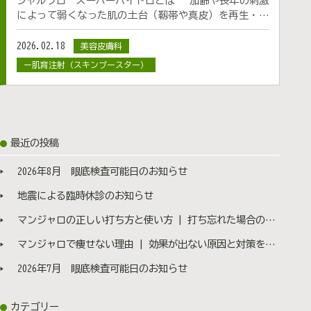
ジャルプロ スーパーハイドロとは 加齢や長年の刺激
によって弱くなった肌の土台（靱帯や真皮）を再生・強
化することを目的とした注入治療です。 7種類のアミノ
酸、3種の成長因子ペプチド、2種類の非架橋のヒアルロ
2026.02.18
美容皮膚科
ン酸がバランスよく配合されており、肌の深部からハ
ー肌育注射（スキンブースター）
リ・弾力・引き締まりをサポートします。 自然なリ
フトアップ効果 ジャルプロ スーパーハイドロは、今
までの肌育製剤にはなかった肌の弾力感やハリ感の向
上、自然なタイトニングやリフトアップ効果をもたらし
ます。 小じわ、肌の衰え、皮膚たるみによるフェイスラ
最近の投稿
インの緩みが気になる方におすすめです。 ・自然なリ
フトアップがしたい ・最近肌のハリや弾力が低下してき
2026年8月 眼底検査可能日のお知らせ
た ・肌が疲れて見える ・乾燥が強く小じわが目立つ ・
小じわやたるみが気になり始めた たるみやもたつきが
地震による臨時休診のお知らせ
気になってきたが、糸リフトや切開するたるみ治療が怖
い方にも、お手軽にお試しいただける治療方法です。
マンジャロの正しい打ち方と使い方 | 打ち忘れた場合の対処法も医師が解説
➖なぜたるむのか➖ 肌のたるみは、単なる加齢現象では
マンジャロで痩せない理由 | 効果が出ない原因と対策を医師が解説
なく、顔を支える構造そのものの変化によって起こりま
す。私たちの顔には、皮膚や脂肪を骨に固定し、位置を
2026年7月 眼底検査可能日のお知らせ
保つためのリガメント（支持靭帯）という組織が存在し
ます。リガメントは主にコラーゲンで構成され、皮下組
カテゴリー
織内に枝状に広がり、肌を内側から支えています。しか