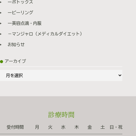
ーボトックス
ーパーハイドロの効果など詳しいご説明をします。 3.
お会計 ジャルプロスーパーハイドロについてご不明点が
ーピーリング
解消されましたら、お会計ののち、施術へご案内いたし
ます。 4. 施術 投与直前にアイシングを行います。 注
ー美容点滴・内服
入のお時間は15分程度です。 ダウンタイム・副作用
－マンジャロ（メディカルダイエット）
注入直後は注射を行うため、注入部に赤み・軽い腫れ・
チクチク感・針跡・内出血が出る可能性があります。 腫
お知らせ
れは2日程度赤み・内出血が1週間ほど続くことがありま
すが、時間とともに軽快していきます。 施術当日、6
時間は洗顔をお控えいただき、入浴・メイクは24時間後
アーカイブ
からお願いします。 当日は6時間後からシャワー浴が可
能です。 料金 通常価格 ジャルプロスーパーハイ
ア
ドロ 1回￥50000 ▶︎ 導入記念 1回30,000円 ※導入
ー
記念は2027年2月までの期間限定です。 導入期間中に1度
カ
でも施術を受けた方は、永久に1回30,000円でジャルプロ
イ
スーパーハイドロを施術いたします。 支払い方法 ・
ブ
現金 ・クレジットカード
JCB/VISA/Mastercard/AMEX/Diners
診療時間
Club/UnionPay/Alipay ※ジャルプロスーパーハイドロは
自由診療となります。 Q &Aよくある質問 ❶どのくら
受付時間
月
火
水
木
金
土
日・祝
いで効果を感じますか 施術から3～4週間程度で、徐々に