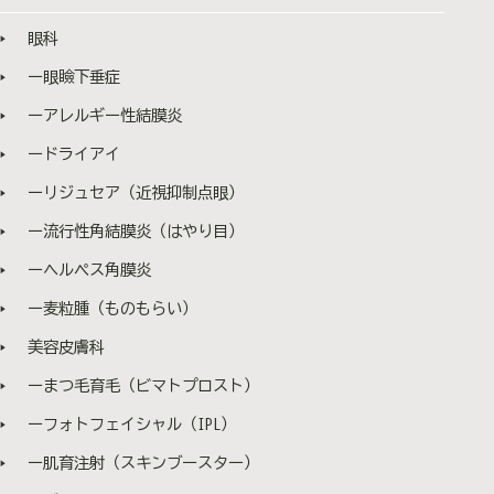
し、加齢や紫外線、外的刺激の影響により、このリガメ
眼科
ントが緩んだり、弾力を失ったり、断裂することで、そ
の上にある皮膚や脂肪を十分に支えられなくなります。
ー眼瞼下垂症
その結果、顔全体が本来の位置から下がり、頬の下垂、
フェイスラインのもたつき、たるみとして現れるので
ーアレルギー性結膜炎
す。（特に、皮膚と骨が強く固定されている部分（皮膚
ードライアイ
支持帯）では、上から落ちてきた皮膚や脂肪が引っかか
りやすくなります）このように、たるみは「表面」だけ
ーリジュセア（近視抑制点眼）
の問題ではありません。たるみの本質は、皮膚を支える
支持構造（リガメントとコラーゲン）の衰えです。その
ー流行性角結膜炎（はやり目）
ため、スキンケアなどの表面からのアプローチだけでは
ーヘルペス角膜炎
改善が難しく、肌の深部からの治療が必要になります。
ジャルプロスーパーハイドロは皮膚を支えるリガメント
ー麦粒腫（ものもらい）
を強化・再生することで、“根本からたるみを改善する
治療”です。 施術の流れ 1. 洗顔 プラスリスト
美容皮膚科
ア、ガウディスキンの洗顔をご準備しております。 日焼
ーまつ毛育毛（ビマトプロスト）
け止めやお化粧などの洗い落としは、肌診断が正しく解
析できない原因となるため洗い落としがないようご注意
ーフォトフェイシャル（IPL）
ください。 2. カウンセリング VISIAにて肌のシミ・毛
穴・赤み・シワなど現在のお肌の状態を、細部まで解
ー肌育注射（スキンブースター）
析・診断します。 肌診断の結果に基づき、ジャルプロス