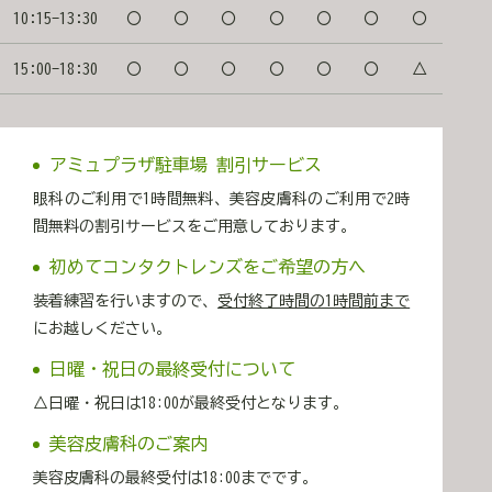
変化を実感することができます。 1ヶ月ごとに3回が1ク
10:15-13:30
〇
〇
〇
〇
〇
〇
〇
ールですので、1クール継続していただくと皮膚のタイト
ニング、リフトアップ、ハリ・ツヤ感などの効果を実感
15:00-18:30
〇
〇
〇
〇
〇
〇
△
しやすいです。 ❷痛いですか？ 投与直前に10秒ほど
アイスパックで冷やすことで痛みはほとんどありませ
ん。 ボトックスの痛みをご想像ください。 ❸受けら
れない人はいますか？ 妊娠・妊娠の可能性がある方、授
乳中の方、ECM製剤でアレルギー歴がある方は施術を受け
アミュプラザ駐車場 割引サービス
ることができません。 ご予約・お問い合わせ ご予
眼科のご利用で1時間無料、美容皮膚科のご利用で2時
約はこちら WEBで予約する
間無料の割引サービスをご用意しております。
LINEで予約する お電話でのご予約：096-374-6666
みどりアイクリニック 眼科・美容皮膚科 熊本市西区春
初めてコンタクトレンズをご希望の方へ
日3-15-26 アミュプラザ熊本5F ※美容皮膚科のご利用
で駐車場2時間無料サービス 監修 院長 諸藤 雄一
装着練習を行いますので、
受付終了時間の1時間前まで
にお越しください。
日曜・祝日の最終受付について
△日曜・祝日は18:00が最終受付となります。
美容皮膚科のご案内
美容皮膚科の最終受付は18:00までです。