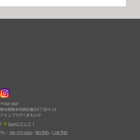
〒860-0047
熊本県熊本市西区春日3丁目15-26
アミュプラザくまもと5F
[
Googleマップ
]
TEL：
096-374-6666
／
WEB予約
／
LINE予約