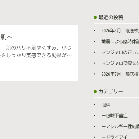
最近の投稿
2026年8月 眼底検
美肌へ
地震による臨時休
）」 肌のハリ不足やくすみ、小じ
マンジャロの正しい打ち方と使い方 | 打
果をしっかり実感できる効果があ
ありますが、マッサージピールは
マンジャロで痩せない理由 | 効果が出
ツヤを引き出す施術のため初めて
2026年7月 眼底検
）・過酸化水素・コウジ酸の3つ
カテゴリー
ゲン生成を促進します。 その結
・毛穴の引き締め ・小じわの改
眼科
表面を剥がすのではなく、有効成
直後から「ハリ・ツヤ感」「なめ
ー眼瞼下垂症
 1.カウンセリング マッサー
ーアレルギー性結
お悩みと肌状態を見極め、最適
ですので、ご希望の方はお気軽に
ードライアイ