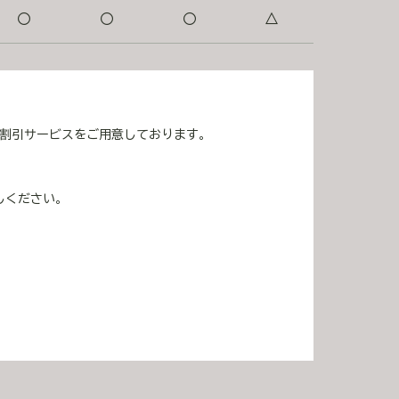
〇
〇
〇
△
の割引サービスをご用意しております。
しください。