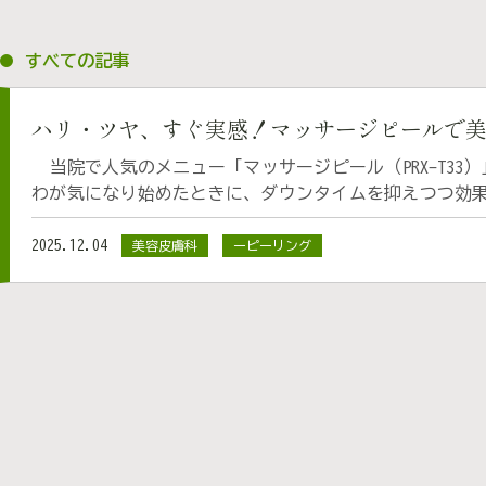
すべての記事
ハリ・ツヤ、すぐ実感！マッサージピールで
当院で人気のメニュー「マッサージピール（PRX-T33
わが気になり始めたときに、ダウンタイムを抑えつつ効
ります。 ピーリングと聞くと“皮がむける”イメージが
皮むけをほとんど起こさず、肌の奥に働きかけてハリや
2025.12.04
美容皮膚科
ーピーリング
美容医療を受ける方の入門編としておすすめです。 マッサージピールの効
果・特徴 マッサージピールでは、TCA（トリクロロ酢酸
を独自のバランスで配合した薬剤を使い、真皮層のコラー
果、以下の効果をもたらします。 ・ハリ、弾力アップ 
善 ・ニキビ跡の改善 ・トーンアップ、くすみの改善 
分を皮膚の内部に届け、肌を再生させる施術です。 施術
らかさ」を実感したい方におすすめです。 施術の流れ
ジピールについて詳しいご説明を行います。 お客様の
な治療計画をご提案いたします。 VISIA撮影も可能