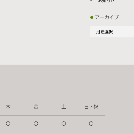
5-26 アミュプラザ熊本5F ※
お知らせ
院長 諸藤 雄一
アーカイブ
ア
ー
カ
イ
ブ
木
金
土
日・祝
〇
〇
〇
〇