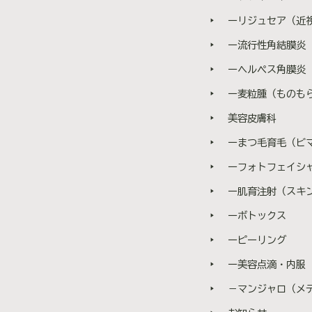
についてご不明点が解消されまし
ーリジュセア（近
洗顔 施術前にメイクを落として
ー流行性角結膜炎
おります。 4. 施術 専用
分程度です。 5. ご帰宅の準備
ーヘルペス角膜炎
イロンをご準備しております。
ー麦粒腫（ものも
ッサージピールは低刺激な治療
・施術後の軽い赤み ・ほてり
美容皮膚科
で自然に改善することがほとんど
ーまつ毛育毛（ビ
ありませんが、施術後は十分な保
円 ※フォトフェイシャルとの同日
ーフォトフェイシャ
さい。 必要な回数 1回でもハリ
ー肌育注射（スキ
には、 2〜3週間おきに5回前後
ナンス が理想的です。 🌱終
ーボトックス
の内側から若返りを図れる施術と
ーピーリング
肌が元気ない…”と感じるときの
方、ハリとツヤを取り戻したい方
ー美容点滴・内服
ら WEB
－マンジャロ（メディ
096-374-6666 み