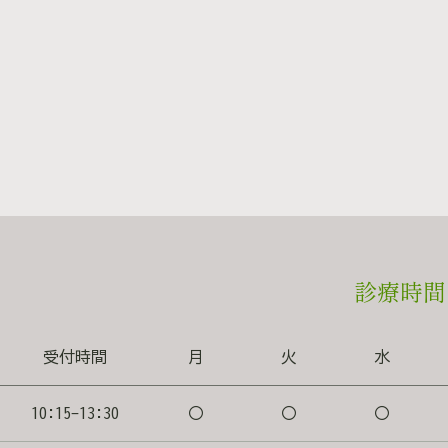
どりアイクリニック 眼科・美容皮膚科 熊本市西区春日3-1
美容皮膚科のご利用で駐車場2時間無料サービス 監修 
診療時間
受付時間
月
火
水
10:15-13:30
〇
〇
〇