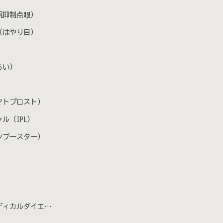
視抑制点眼）
（はやり目）
らい）
マトプロスト）
ル（IPL）
ンブースター）
カルダイエット）