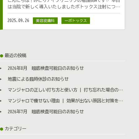
こんにちは！みどりアイクリニックの看護師Mです✨ 本日
は当院で新しく導入いたしましたボトックス注射につい
てご説明していきます！ 皆様は、「ボトックス」とい
う美容施術をご存知ですか？ ボトックスとは、注射でお
2025.09.26
美容皮膚科
ーボトックス
手軽にできるアンチエイジングの施術です😊 なんとなく
「怖い」「安全なの？」と不安に思っている方も少なく
ありません。 今回は、ボトックス注射の基本から効果、
注意点まで、解説します。 ボトックスとは？ ボト
ックスとはA型ボツリヌス毒素という天然のタンパク質を
最近の投稿
筋肉に注射することで、筋肉の動きを一時的にやわらげ
る薬剤です。 表情ジワは、眉をしかめたり、笑ったり、
2026年8月 眼底検査可能日のお知らせ
目を細めたりといった表情のクセによって、定着してい
きます。 表情ジワの原因となる筋肉にボトックスを打つ
地震による臨時休診のお知らせ
ことで、その筋肉の動きを抑えて皮膚への負担を取り除
マンジャロの正しい打ち方と使い方 | 打ち忘れた場合の対処法も医師が解説
きます。 その結果、なめらかなおでこや目元に整えた
り、小顔効果を得ることができます。 メスを使わない、
マンジャロで痩せない理由 | 効果が出ない原因と対策を医師が解説
注射で完結する手軽な施術となっております✨ 💡
こんな方におすすめ ・おでこの横ジワが気になる ・眉
2026年7月 眼底検査可能日のお知らせ
間のシワで「怒ってる？」と聞かれてしまう ・笑ったと
きの目尻のシワをやわらげたい ・エラの張りをやわらげ
カテゴリー
て小顔に見せたい ・食いしばりを解消したい ・ワキ汗
（多汗症）を改善したい ・肩の盛り上がりを無くし、首