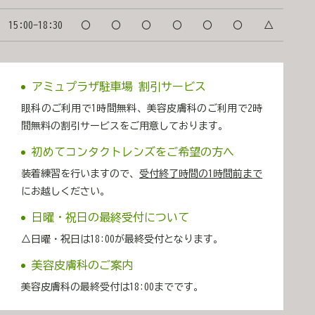
をケアして行きましょう😊💚 ご予約・お問い合わせ
📞 お電話でのご予約：096-374-6666 💬WEB予約：ご予
15:00-18:30
〇
〇
〇
〇
〇
〇
△
約はこちら ▶ WEBで予約する 🌱LINE予約：ご予約
はこちら ▶ LINEで予約する みどりアイクリ
ニック 眼科・美容皮膚科 熊本市西区春日3-15-26 ア
ミュプラザ熊本5F ※美容皮膚科のご利用で駐車場2時間
アミュプラザ駐車場 割引サービス
無料サービス 監修 院長 諸藤 雄一
眼科のご利用で1時間無料、美容皮膚科のご利用で2時
間無料の割引サービスをご用意しております。
初めてコンタクトレンズをご希望の方へ
装着練習を行いますので、
受付終了時間の1時間前まで
にお越しください。
日曜・祝日の最終受付について
△日曜・祝日は18:00が最終受付となります。
美容皮膚科のご案内
美容皮膚科の最終受付は18:00までです。