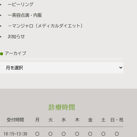
安心ください✨ 💰料金 1部位 ¥12,000 お痛みが
ーピーリング
不安な方はオプションで麻酔や針の変更可能です。 麻酔
テープ 1枚￥330 麻酔クリー
ー美容点滴・内服
ム ￥3300 超極細針（32→34G） 1部
－マンジャロ（メディカルダイエット）
位￥1,100 💡目安の単位 🙋よくある質問 Q. 痛
いですか？ A. 細い針を使うので、チクッとする程度で
お知らせ
す。 痛みがご不安な方は、オプションとして細い針
￥1,100、麻酔テープ 1枚￥330、麻酔クリーム 1部位
アーカイブ
¥3,300でご用意しております！ Q. ダウンタイムはあ
りますか？ A. 注射の跡や赤みが出たり、まれに内出血
ア
がでる場合がございますが、メイクで隠せる程度です。
1〜2週間で改善します。 Q．妊娠中・授乳中でもで
ー
きますか？ A.妊娠中・授乳中は、赤ちゃんの発達に影響
カ
する可能性があるため施術できません。 また、妊活中
イ
の方も避けていただいたほうが安心です。 💚終わり
ブ
に ボトックスは「表情が動かなくなる治療」ではなく、
診療時間
「表情ジワを和らげる治療」です。 定期的に続けること
で、将来のシワ予防にもつながります。 また筋肉を弛緩
させることで肩こりの改善や肩の首を長く見せる効果、
受付時間
月
火
水
木
金
土
日・祝
小顔効果もあるので、結婚式や同窓会などのイベント前
にオススメです♪ 自然な若返りを叶え、一緒に表情ジワ
10:15-13:30
〇
〇
〇
〇
〇
〇
〇