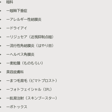
眼科
を長く見せたい ・綺麗な肩のラインを作りたい ・花粉
症を軽減したい など ボトックスはシワ治療だけでな
ー眼瞼下垂症
く、咬筋（エラ）や僧帽筋（肩）、汗腺、花粉症にも効
果があるため、幅広い目的で使われています。 ⏰効
ーアレルギー性結膜炎
きはじめと持続期間 ・効きはじめ：投与し、2、3日～1
ードライアイ
週間後から徐々に効果を実感します ・持続期間：およそ
3～4か月（部位によって個人差あり） 3ヶ月に1回の周期
ーリジュセア（近視抑制点眼）
で注入が可能です。定期的に続けると、効果がより長持
ちするので効果的です。 🌱安全性と副作用 ボトッ
ー流行性角結膜炎（はやり目）
クスは世界中で長年使われている医薬品です。 当院で取
ーヘルペス角膜炎
り扱っているボトックスは、アラガン社のボトックスビ
スタです。 厚生労働省から認可されており、安全性と効
ー麦粒腫（ものもらい）
果を両立しています。 アラガン社のサイトは→こちらから
アラガン製のボトックスは韓国製のボトックスに比べ
美容皮膚科
効果の持続が長いと言われています。 A型ボツリヌス毒
ーまつ毛育毛（ビマトプロスト）
素と聞くとびっくりするかもしれませんが、ボツリヌス
菌が感染するといった危険性はないのでご安心くださ
ーフォトフェイシャル（IPL）
い！ ただし、ボトックス注射の量が多すぎると表情が
不自然になったり、まぶたが重く感じることがありま
ー肌育注射（スキンブースター）
す。 医師が筋肉の動きやバランスを見ながら適切な量を
ーボトックス
調整し、自然な仕上がりになるようしていきますのでご