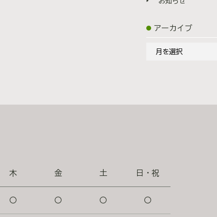
お知らせ
アーカイブ
ア
ー
カ
イ
ブ
木
金
土
日・祝
〇
〇
〇
〇