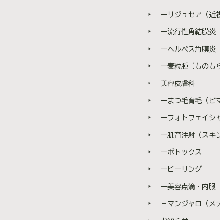
ーリジュセア（近
ー流行性角結膜炎
ーヘルペス角膜炎
ー麦粒腫（ものも
美容皮膚科
ーまつ毛育毛（ビ
ーフォトフェイシャ
ー肌育注射（スキ
ーボトックス
ーピーリング
ー美容点滴・内服
－マンジャロ（メディ