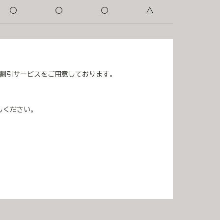
〇
〇
〇
△
の割引サービスをご用意しております。
しください。