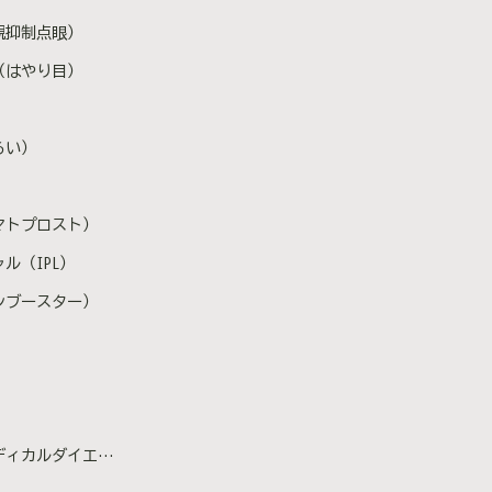
視抑制点眼）
（はやり目）
らい）
マトプロスト）
ル（IPL）
ンブースター）
カルダイエット）