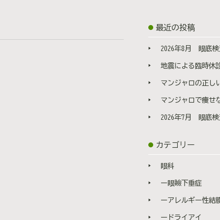
最近の投稿
2026年8月 眼底検
地震による臨時休
マンジャロの正しい打ち方と使い方 | 打
マンジャロで痩せない理由 | 効果が出
2026年7月 眼底検
カテゴリー
眼科
ー眼瞼下垂症
ーアレルギー性結
ードライアイ