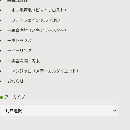
ーまつ毛育毛（ビマトプロスト）
ーフォトフェイシャル（IPL）
ー肌育注射（スキンブースター）
ーボトックス
ーピーリング
ー美容点滴・内服
－マンジャロ（メディカルダイエット）
お知らせ
アーカイブ
ア
ー
カ