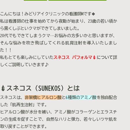
こんにちは！みどりアイクリニックの看護師Mです🍀
私は看護師の仕事を始めてから夜勤が始まり、23歳の若い頃か
ら黒くしぶといクマができてしまいました。
20代でもできてしまうクマ…お悩みの方多いかと思いますが、
そんな悩みを吹き飛ばしてくれる肌育注射を導入いたしまし
た！！
私もとても楽しみにしていた
スネコス パフォルマ💉
について
詳
しくご説明していきます♪
💉スネコス（SUNEKOS）とは
スネコスは、
非架橋ヒアルロン酸
と
6種類のアミノ酸
を独自配合
した「肌再生注射」です。
ヒアルロン酸が水分を補い、アミノ酸がコラーゲンとエラスチ
ンの生成を促すことで、自然なハリと弾力、若々しいツヤ肌を
取り戻すことができます。