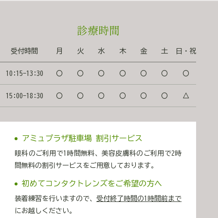
イ
ブ
診療時間
受付時間
月
火
水
木
金
土
日・祝
10:15-13:30
〇
〇
〇
〇
〇
〇
〇
15:00-18:30
〇
〇
〇
〇
〇
〇
△
アミュプラザ駐車場 割引サービス
眼科のご利用で1時間無料、美容皮膚科のご利用で2時
間無料の割引サービスをご用意しております。
初めてコンタクトレンズをご希望の方へ
装着練習を行いますので、
受付終了時間の1時間前まで
にお越しください。