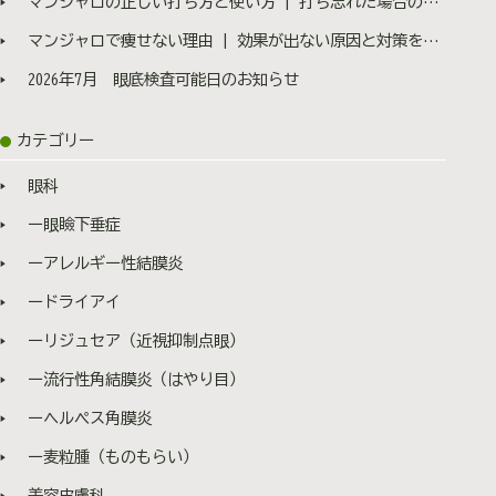
マンジャロの正しい打ち方と使い方 | 打ち忘れた場合の対処法も医師が解説
マンジャロで痩せない理由 | 効果が出ない原因と対策を医師が解説
2026年7月 眼底検査可能日のお知らせ
カテゴリー
眼科
ー眼瞼下垂症
ーアレルギー性結膜炎
ードライアイ
ーリジュセア（近視抑制点眼）
ー流行性角結膜炎（はやり目）
ーヘルペス角膜炎
ー麦粒腫（ものもらい）
美容皮膚科